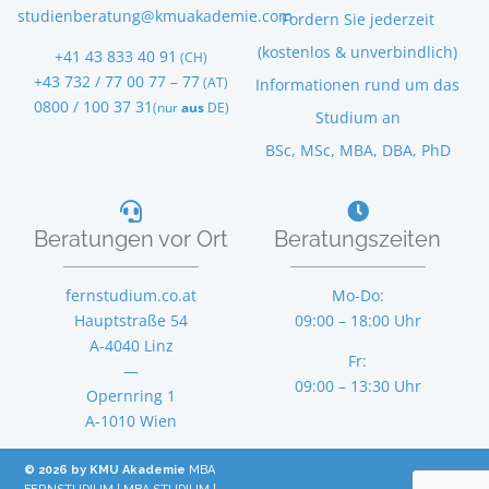
studienberatung@kmuakademie.com
Fordern Sie jederzeit
(kostenlos & unverbindlich)
+41 43 833 40 91
(CH)
+43 732 / 77 00 77 – 77
(AT)
Informationen rund um das
0800 / 100 37 31
(nur
aus
DE)
Studium an
BSc, MSc, MBA, DBA, PhD
Beratungen vor Ort
Beratungszeiten
fernstudium.co.at
Mo-Do:
Hauptstraße 54
09:00 – 18:00 Uhr
A-4040
Linz
Fr:
—
09:00 – 13:30 Uhr
Opernring 1
A-1010 Wien
© 2026 by KMU Akademie
MBA