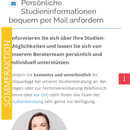
Persönliche
Studieninformationen
bequem per Mail anfordern
Informieren Sie sich über Ihre Studien-
SOMMERAKTION
Möglichkeiten und lassen Sie sich von
unserem Beraterteam persönlich und
individuell unterstützen.
Fordern Sie
kostenlos und unverbindlich
Ihr
ℹ
Infopackage bei unserer Studienberatung an. Bei
Fragen oder zur Terminvereinbarung (telefonisch,
online oder
vor Ort
) steht Ihnen das Team der
Studienberatung
sehr gerne zur Verfügung.